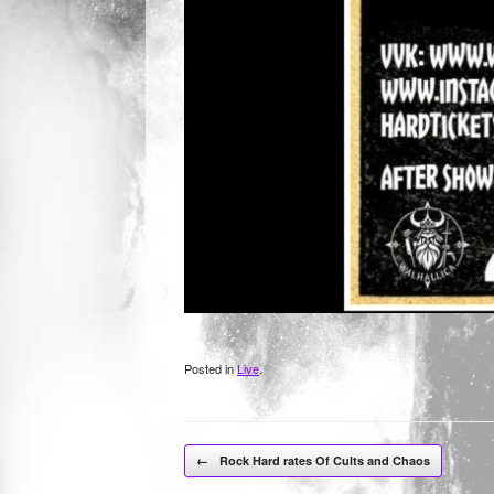
Posted in
Live
.
Post navigation
←
Rock Hard rates Of Cults and Chaos