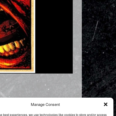
Manage Consent
Saabrooklyn was devastated!
→
he best experiences, we use technologies like cookies to store and/or access